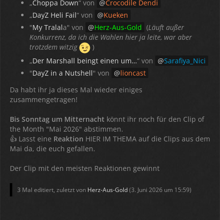
„
Choppa Down
“ von
Crocodile Dendi
„
DayZ Heli Fail
“ von
Kueken
"
My Tralal
a" von
Herz-Aus-Gold
(
Läuft außer
Konkurrenz, da ich die Wahlen hier ja leite, war aber
trotzdem witzig
)
„
Der Marshall beingt einen um…
“ von
Sarafiya_Nici
"
DayZ in a Nutshell
" von
lioncast
Da habt ihr ja dieses Mal wieder einiges
zusammengetragen!
Bis Sonntag um Mitternacht
könnt ihr noch für den Clip of
the Month "Mai 2026" abstimmen.
👍 Lasst eine
Reaktion
HIER IM THEMA auf die Clips aus dem
Mai da, die euch gefallen.
Der Clip mit den meisten Reaktionen gewinnt
3 Mal editiert, zuletzt von
Herz-Aus-Gold
(
3. Juni 2026 um 15:59
)