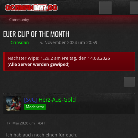
Community
EUER CLIP OF THE MONTH
Criosdan
5. November 2024 um 20:59
Nächster Wipe: 1.29.2 am Freitag, den 14.08.2026
(
Alle Server werden gewiped
)
[SvC]
Herz-Aus-Gold
Moderator
17. Mai 2026 um 14:41
Ich hab auch noch einen für euch.