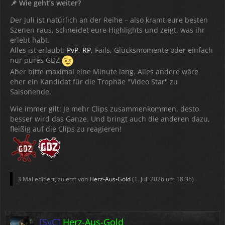
📌 Wie geht’s weiter?
Der Juli ist natürlich an der Reihe – also kramt eure besten
Szenen raus, schneidet eure Highlights und zeigt, was ihr
erlebt habt.
Alles ist erlaubt:
PvP
,
RP
, Fails, Glücksmomente oder einfach
nur pures GDZ
Aber bitte maximal eine Minute lang. Alles andere wäre
eher ein Kandidat für die Trophäe "Video Star" zu
Saisonende.
Wie immer gilt: Je mehr Clips zusammenkommen, desto
besser wird das Ganze. Und bringt auch die anderen dazu,
fleißig auf die Clips zu reagieren!
3 Mal editiert, zuletzt von
Herz-Aus-Gold
(
1. Juli 2026 um 18:36
)
[SvC]
Herz-Aus-Gold