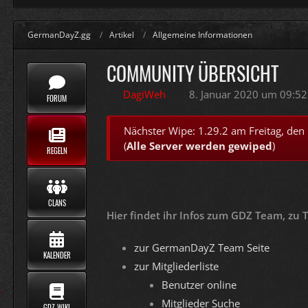
GermanDayZ.gg
Artikel
Allgemeine Informationen
COMMUNITY ÜBERSICHT
DagiWeh
8. Januar 2020 um 09:52
FORUM
Nächster Wipe: 1.29.2 am Freitag, den
(
Alle Server werden gewiped
)
REGELN
CLANS
Hier findet ihr Infos zum GDZ Team, zu
zur GermanDayZ Team Seite
KALENDER
zur Mitgliederliste
Benutzer online
Mitglieder Suche
GDZ WIKI