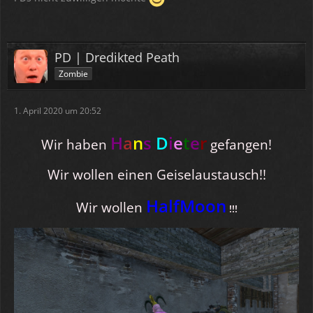
PD | Dredikted Peath
Zombie
1. April 2020 um 20:52
H
a
n
s
D
i
e
t
e
r
Wir haben
gefangen!
Wir wollen einen Geiselaustausch!!
HalfMoon
Wir wollen
!!!