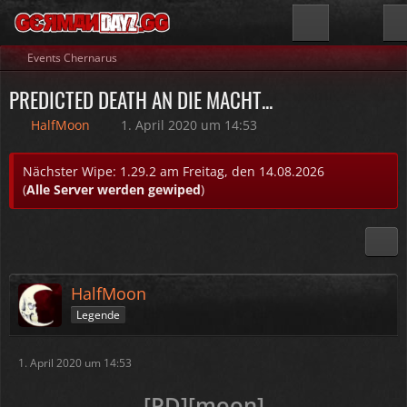
Events Chernarus
PREDICTED DEATH AN DIE MACHT...
HalfMoon
1. April 2020 um 14:53
Nächster Wipe: 1.29.2 am Freitag, den 14.08.2026
(
Alle Server werden gewiped
)
HalfMoon
Legende
1. April 2020 um 14:53
[PD][moon]