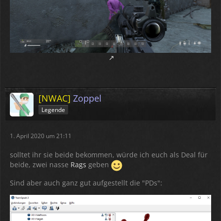
[NWAC]
Zoppel
Legende
1. April 2020 um 21:11
solltet ihr sie beide bekommen, würde ich euch als Deal für
beide, zwei nasse
Rags
geben
Sind aber auch ganz gut aufgestellt die "PDs":