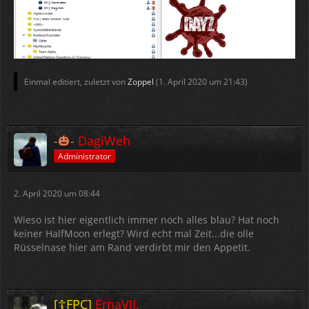
Einmal editiert, zuletzt von
Zoppel
(
1. April 2020 um 21:43
)
-🎃-
DagiWeh
Administrator
2. April 2020 um 08:44
Wieso ist hier eigentlich immer noch alles blau? Hat noch
keiner HalfMoon erlegt? Wird echt mal Zeit...die olle
Rüsselnase hier am Rand verdirbt mir den Appetit.
[☦FPC]
ErnaVII.