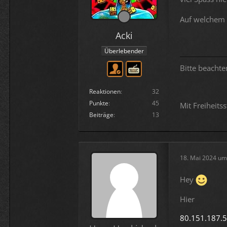
Auf welchem 
Acki
Überlebender
Bitte beachte
Reaktionen
32
Punkte
45
Mit Freiheitss
Beiträge
13
18. Mai 2024 um
Hey
Hier
80.151.187.