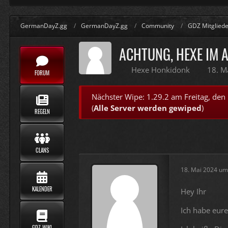
GermanDayZ.gg
GermanDayZ.gg
Community
GDZ Mitglieder 
ACHTUNG, HEXE IM A
Hexe Honkidonk
18. M
FORUM
Nächster Wipe: 1.29.2 am Freitag, den
(
Alle Server werden gewiped
)
REGELN
CLANS
18. Mai 2024 um
KALENDER
Hey Ihr
Ich habe eure
GDZ WIKI