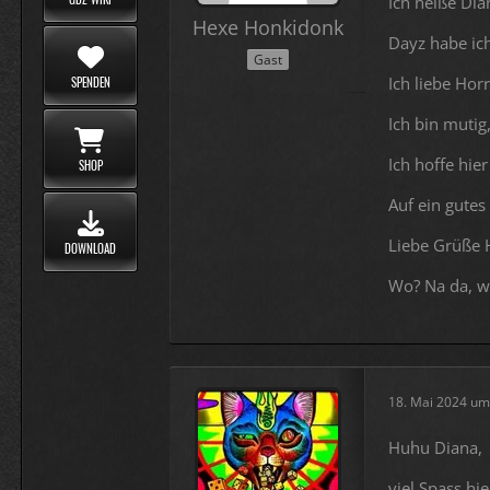
Ich heiße Dia
Hexe Honkidonk
Dayz habe ich
Gast
Ich liebe Hor
SPENDEN
Ich bin mutig,
Ich hoffe hie
SHOP
Auf ein gutes
Liebe Grüße H
DOWNLOAD
Wo? Na da, w
18. Mai 2024 um
Huhu Diana,
viel Spass hi