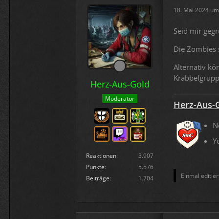
18. Mai 2024 um
Seid mir geg
Die Zombies s
Alternativ kö
Krabbelgruppe
Herz-Aus-Gold
Moderator
Herz-Aus-
N
Y
Reaktionen
3.907
Punkte
5.576
Einmal editier
Beiträge
1.704