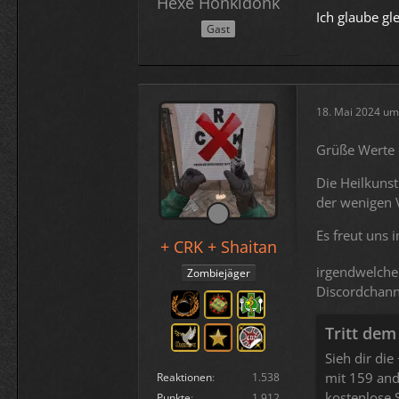
Hexe Honkidonk
Ich glaube gle
Gast
18. Mai 2024 um
Grüße Werte 
Die Heilkunst
der wenigen V
Es freut uns
+ CRK + Shaitan
irgendwelche
Zombiejäger
Discordchann
Tritt dem
Sieh dir di
mit 159 and
Reaktionen
1.538
kostenlose 
Punkte
1.912