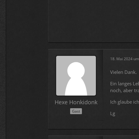
18. Mai 2024 um
Vielen Dank.
Ein langes Le
noch, aber tr
Hexe Honkidonk
Ich glaube ic
Gast
Lg