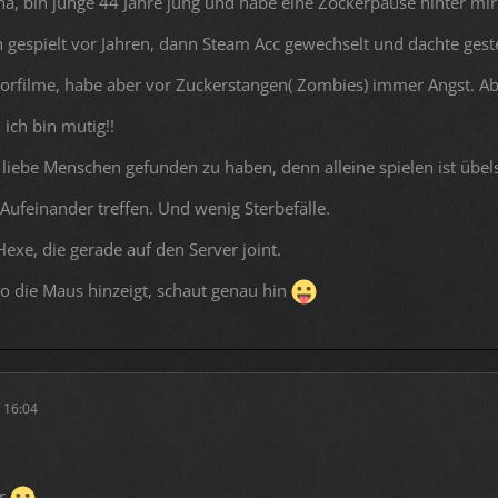
na, bin junge 44 Jahre jung und habe eine Zockerpause hinter mir
 gespielt vor Jahren, dann Steam Acc gewechselt und dachte geste
rorfilme, habe aber vor Zuckerstangen( Zombies) immer Angst. Ab 
 ich bin mutig!!
r liebe Menschen gefunden zu haben, denn alleine spielen ist übels
 Aufeinander treffen. Und wenig Sterbefälle.
exe, die gerade auf den Server joint.
o die Maus hinzeigt, schaut genau hin
 16:04
er