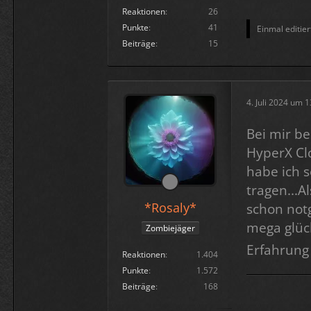
Reaktionen
26
Punkte
41
Einmal editier
Beiträge
15
4. Juli 2024 um 
Bei mir b
HyperX Cl
habe ich s
tragen...A
*Rosaly*
schon notg
mega glüc
Zombiejäger
Erfahrung
Reaktionen
1.404
Punkte
1.572
Beiträge
168