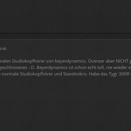
04:46
malen Studiokopfhörer von beyerdynamics. Overear aber NICHT ges
 geschlossenes :-D. Beyerdynamics ist schon echt toll, nie wieder
ch normale Studiokopfhörer und Standmikro. Habe das Tygr 300R v