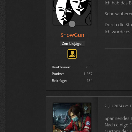
Ich hab das 
Sehr sauberer
Durch die St
Ich würde es
ShowGun
Zombiejäger
Reaktionen
833
Punkte
1.267
Beiträge
434
2. Juli 2024 um 
Spannendes 
Nach einige F
Custom der 1.