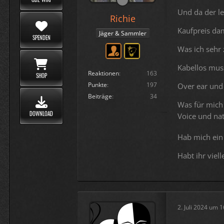
Und da der le
Richie
Kaufpreis da
Jäger & Sammler
SPENDEN
Was ich sehr 
Kabellos muss
Reaktionen
163
SHOP
Punkte
197
Over ear und
Beiträge
34
Was für mich 
DOWNLOAD
Voice und na
Hab mich ein
Habt ihr viell
2. Juli 2024 um 