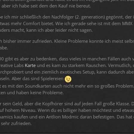
 aber ich habe seit dem den Kauf nie bereut.
e ich mir schließlich den Nachfolger (2. generation) gegönnt, 
twas mehr Comfort bietet. Wie ich gerade sehe ist mit dem MMX
nders macht, kann ich aber leider nicht sagen.
h bisher immer zufrieden. Kleine Probleme konnte ich meist selbs
habe.
 gibt es aber zu bedenken, dass vieles in manchen Fällen auch 
reative Labs
Karte
und es kam zu starkem Rauschen. Vermutlich, d
durchprobiert und ein ziemlich exotisches Setup, kann dadurch 
seln. Aber das sind Spielereien
st es mit den Soundkarten auch nicht mehr ein so großes Problem
en und haben keine Probleme.
r sein Geld, aber die Kopfhörer sind auf jeden Fall große Klasse.
auf hohem Niveau. Wenn du es billiger haben möchtest und etwas 
amics kaufen und ein Antlion Modmic daran befestigen. Das hat e
 sehr zufrieden.