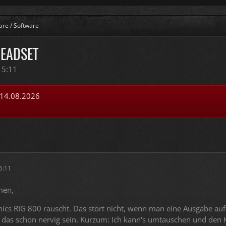
re / Software
HEADSET
15:11
 14.08.2026
15:11
men,
ics RIG 800 rauscht. Das stört nicht, wenn man eine Ausgabe au
das schon nervig sein. Kurzum: Ich kann's umtauschen und den Ka