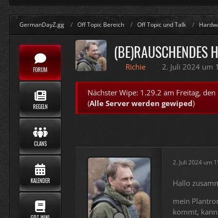
GermanDayZ.gg
Off Topic Bereich
Off Topic und Talk
Hardwa
(BE)RAUSCHENDES 
Richie
2. Juli 2024 um 
FORUM
Nächster Wipe: 1.29.2 am Freitag, den
(
Alle Server werden gewiped
)
REGELN
CLANS
2. Juli 2024 um 
KALENDER
Hallo zusam
mein Plantron
kommt, kann 
GDZ WIKI