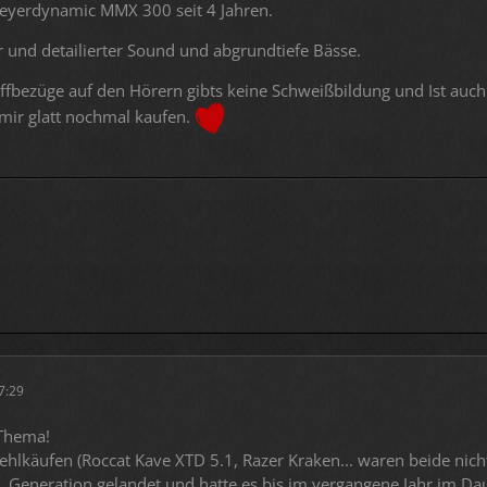
Beyerdynamic MMX 300 seit 4 Jahren.
 und detailierter Sound und abgrundtiefe Bässe.
offbezüge auf den Hörern gibts keine Schweißbildung und Ist auc
 mir glatt nochmal kaufen.
17:29
Thema!
ehlkäufen (Roccat Kave XTD 5.1, Razer Kraken... waren beide nic
 Generation gelandet und hatte es bis im vergangene Jahr im Dau