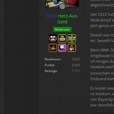
abgeschreckt,
Seit 2023 hab
[SvC]
Herz-Aus-
Mute-Knopf e
Gold
jetzt genau a
Moderator
Soweit war ic
etc. bestellt 
Beim MMX 300
eingebaute C
Reaktionen
3.927
ich einiges 
Punkte
5.603
Headset wech
Beiträge
1.711
Inzwischen i
Onboard-Kart
Es kostet zwa
ist meckern 
von Beyerdyn
war ebenfalls