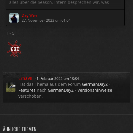
alles über die Season. Intern besprechen wir, was
machbar ist und was nicht.
Bitte beachtet: Auf jeden einzelnen
Beitrag
antworten
DagiWeh
wir nicht, aber zu jeder neuen Season gibt es eine
27. November 2023 um 01:04
Zusammenfassung, welche Änderungen umgesetzt
wurden und woran wir noch arbeiten.
T - 5
Danke für euer konstruktives Feedback!
ErnaVII.
1. Februar 2025 um 13:34
Hat das Thema aus dem Forum
GermanDayZ -
Features
nach
GermanDayZ - Versionshinweise
verschoben.
ÄHNLICHE THEMEN