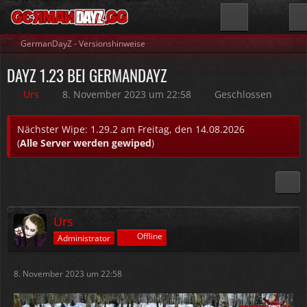
GermanDayZ - Versionshinweise
DAYZ 1.23 BEI GERMANDAYZ
Urs
8. November 2023 um 22:58
Geschlossen
Nächster Wipe: 1.29.2 am Freitag, den 14.08.2026
(
Alle Server werden gewiped
)
Urs
Offline
Administrator
8. November 2023 um 22:58