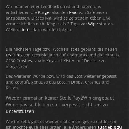
Wir nehmen euer Feedback ernst und haben uns
entschieden die
Purge
, also den
Raid
von Safebasen
anzupassen. Dieses Mal wird es Zeitregeln geben und
voraussichtlich nicht länger als 3 Tage vor
Wipe
starten.
Weitere
Infos
dazu werden folgen.
Die nächsten Tage bzw. Wochen ist es geplant, die neuen
Features
von DeerIsle auch auf Chernarus und die Pitbulls,
C130 Crashes, sowie Keycard-Kisten auf DeerIsle zu
integrieren.
Des Weiteren wurde bzw. wird das Loot weiter angepasst
und geprüft, genauso das Loot in Drops, Crashes und
Kisten.
Wieder einmal an keiner Stelle Pay2Win eingebaut.
Wenn das so bleiben soll, vergesst nicht uns zu
unterstützen.
Wie ihr seht, gibt es wieder mal ein einiges zu entdecken.
Ich möchte euch aber bitten, alle Änderungen
ausgiebig zu