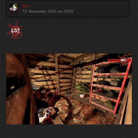
Urs
15. November 2023 um 16:55
Öffentlicher
Change Log
1.114
Veröffentlicht am 07. November 2023
Willkommen im
Winter
bei GermanDayZ.
Beide Server wurden in eine
Winterlandschaft verwandelt.
- Schneehaufen, bestes geeignet zum Verstecken
- Der Anbau von Gemüse wurde deaktiviert
- Bäume droppen keine Früchte mehr, ebenso gibt es
keine Pilze