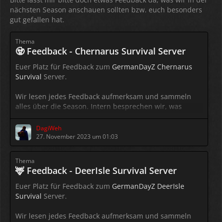
nächsten Season anschauen sollten bzw. euch besonders
gut gefallen hat.
Thema
🧟 Feedback - Chernarus Survival Server
Euer Platz für Feedback zum
GermanDayZ Chernarus
Survival
Server.
Wir lesen jedes Feedback aufmerksam und sammeln
alles über die Season. Intern besprechen wir, was
machbar ist und was nicht.
Bitte beachtet: Auf jeden einzelnen
Beitrag
antworten
DagiWeh
wir nicht, aber zu jeder neuen Season gibt es eine
27. November 2023 um 01:03
Zusammenfassung, welche Änderungen umgesetzt
wurden und woran wir noch arbeiten.
Thema
🦌 Feedback - DeerIsle Survival Server
Danke für euer konstruktives Feedback!
Euer Platz für Feedback zum
GermanDayZ DeerIsle
Survival
Server.
Wir lesen jedes Feedback aufmerksam und sammeln