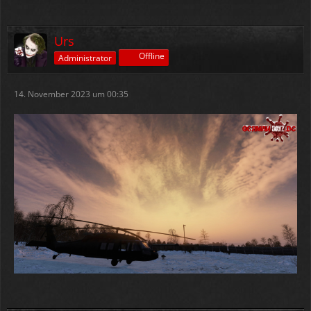
Schnee-Maulwurf war zwar wieder am Start , aber die
Atmo stimmt und es ist gut das wir diesmal so zeitig
sind mit der Wintermap (was das angeht, lieber etwas
Urs
eher als zu spät). Da kam der Patch zu einem guten
Zeitpunkt und es war vollkommen richtig jetzt…
Offline
Administrator
14. November 2023 um 00:35