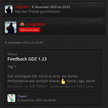
DagiWeh
8. November 2023 um 23:32
- Der Tier Spawn wurde zum Ausgleich erhöht
Hat das Thema geschlossen.
- Alle Camonetze wurden in weiß umgestaltet. Betrifft
-🎃-
DagiWeh
auch Zelte, Canopys, Carcovers etc. (Das Camogrün ist
in der
Winter
-Zeit deaktiviert)
Administrator
-…
8. November 2023 um 23:33
Thema
Feedback GDZ 1.23
Tag 1
Das wichtigste (für mich) zu erst, die Server-
Performance war einfach Klasse
Keine Lags, keine
Abstürze , es lief "Saftig" , so muss das an Tag 1 sein.
Sehr schön und danke dafür.
Zoppel
8. November 2023 um 04:08
Der
Winter
ist da und eine schöne Abwechslung. Der