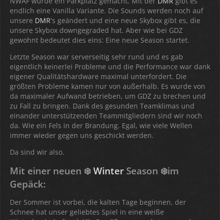
NWAF wurde ein Parkplatz gemacht. Mit der
DMR
gibt es
endlich eine Vanilla Variante. Die Sounds werden noch auf
unsere
DMR
's geändert und eine neue Skybox gibt es, die
unsere Skybox downgegraded hat. Aber wie bei GDZ
gewohnt bedeutet dies eins: Eine neue Season startet.
Letzte Season war serverseitig sehr rund und es gab
eigentlich keinerlei Probleme und die Performance war dank
eigener Qualitätshardware maximal unterfordert. Die
größten Probleme kamen nur von außerhalb. Es wurde von
da maximaler Aufwand betrieben, um GDZ zu brechen und
zu Fall zu bringen. Dank des gesunden Teamklimas und
einander unterstützenden Teammitgliedern sind wir noch
da. Wie ein Fels in der Brandung. Egal, wie viele Wellen
immer wieder gegen uns geschickt werden.
Da sind wir also.
Mit einer neuen ❄️
Winter
Season ❄️im
Gepäck:
Der Sommer ist vorbei, die kalten Tage beginnen, der
Schnee hat unser geliebtes Spiel in eine weiße