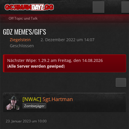
Off Topic und Talk
GDZ MEME'S/GIF'S
Ziegelstein
2. Dezember 2022 um 14:07
Geschlossen
Nächster Wipe: 1.29.2 am Freitag, den 14.08.2026
(
Alle Server werden gewiped
)
[NWAC]
Sgt.Hartman
Zombiejäger
23. Januar 2023 um 10:00