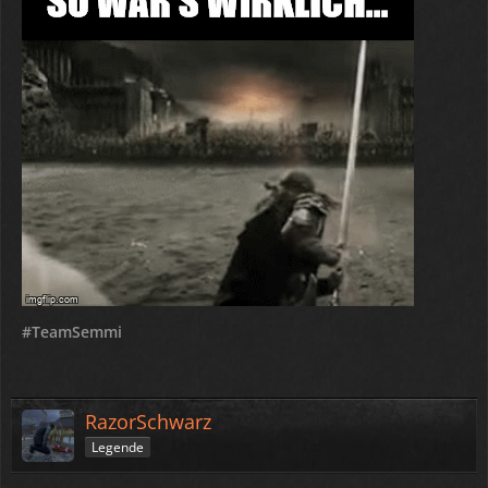
#TeamSemmi
RazorSchwarz
Legende