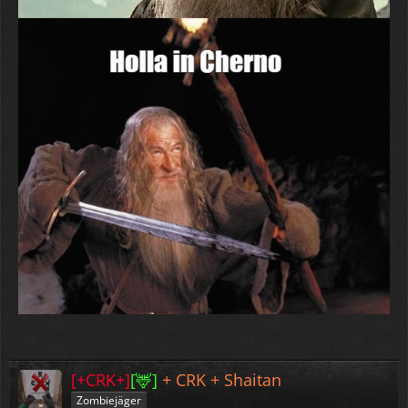
[+CRK+]
[🦌]
+ CRK + Shaitan
Zombiejäger