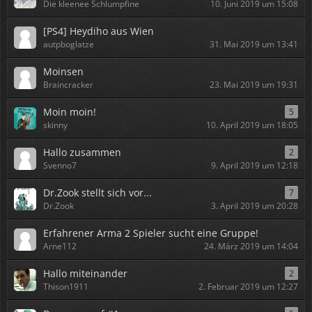
Die kleenee Schlumpfine
10. Juni 2019 um 15:08
[PS4] Heydiho aus Wien
autpboglatze
31. Mai 2019 um 13:41
Moinsen
Braincracker
23. Mai 2019 um 19:31
Moin moin!
5
skinny
10. April 2019 um 18:05
Hallo zusammen
2
Svenno7
9. April 2019 um 12:18
Dr.Zook stellt sich vor...
7
Dr.Zook
3. April 2019 um 20:28
Erfahrener Arma 2 Spieler sucht eine Gruppe!
Arne112
24. März 2019 um 14:04
Hallo miteinander
2
Thison1911
2. Februar 2019 um 12:27