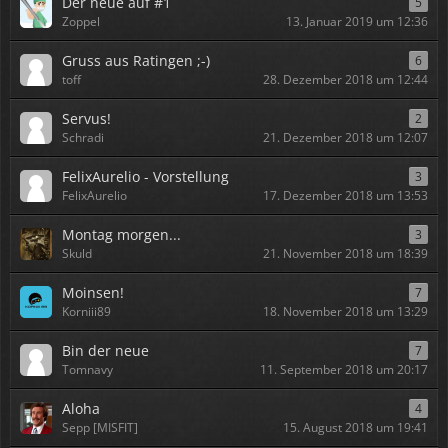
Der neue auf #1
5
Zoppel
13. Januar 2019 um 12:36
Gruss aus Ratingen ;-)
6
toff
28. Dezember 2018 um 12:44
Servus!
2
Schradi
21. Dezember 2018 um 12:07
FelixAurelio - Vorstellung
3
FelixAurelio
17. Dezember 2018 um 13:53
Montag morgen...
3
Skuld
21. November 2018 um 18:39
Moinsen!
7
Korniii89
18. November 2018 um 13:29
Bin der neue
7
Tomnavy
11. September 2018 um 20:17
Aloha
4
Sepp [MISFIT]
15. August 2018 um 19:41