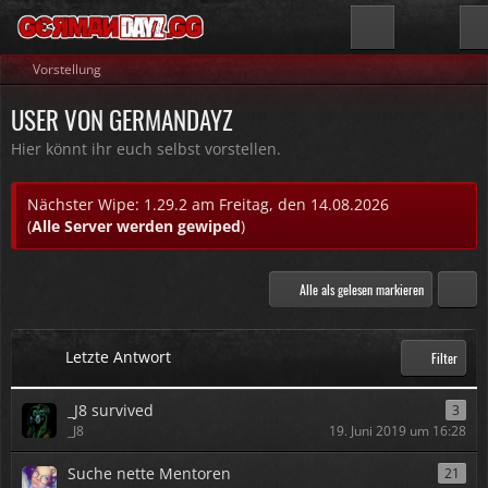
Vorstellung
USER VON GERMANDAYZ
Hier könnt ihr euch selbst vorstellen.
Nächster Wipe: 1.29.2 am Freitag, den 14.08.2026
(
Alle Server werden gewiped
)
Alle als gelesen markieren
Letzte Antwort
Filter
_J8 survived
3
_J8
19. Juni 2019 um 16:28
Suche nette Mentoren
21