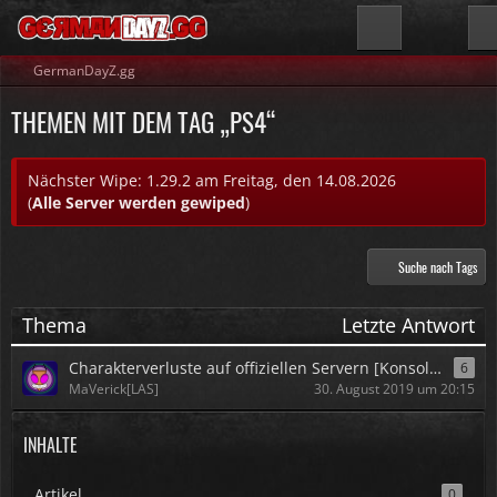
GermanDayZ.gg
THEMEN MIT DEM TAG „PS4“
Nächster Wipe: 1.29.2 am Freitag, den 14.08.2026
(
Alle Server werden gewiped
)
Suche nach Tags
Thema
Letzte Antwort
Charakterverluste auf offiziellen Servern [Konsolenübergreifend]
6
MaVerick[LAS]
30. August 2019 um 20:15
INHALTE
Artikel
0