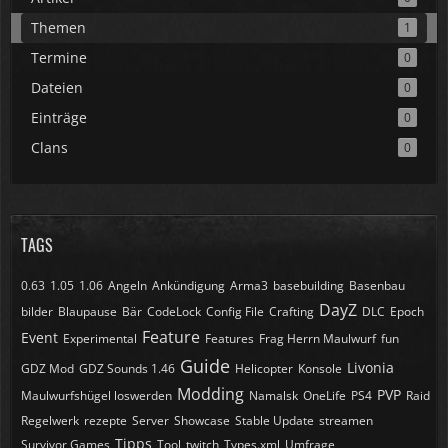
Themen
1
Termine
0
Dateien
0
Einträge
0
Clans
0
TAGS
0.63
1.05
1.06
Angeln
Ankündigung
Arma3
basebuilding
Basenbau
DayZ
bilder
Blaupause
Bär
CodeLock
Config File
Crafting
DLC
Epoch
Feature
Event
Experimental
Features
Frag Herrn Maulwurf
fun
Guide
Livonia
GDZ Mod
GDZ Sounds 1.46
Helicopter
Konsole
Modding
PVP
Maulwurfshügel loswerden
Namalsk
OneLife
PS4
Raid
Regelwerk
rezepte
Server
Showcase
Stable Update
streamen
Tipps
Survivor Games
Tool
twitch
Types.xml
Umfrage