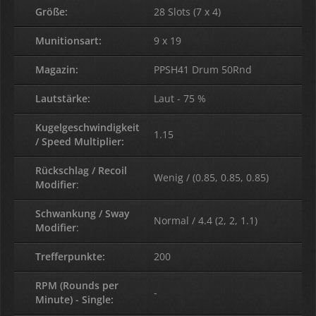
Größe:
28 Slots (7 x 4)
Munitionsart:
9 x 19
Magazin:
PPSH41 Drum 50Rnd
Lautstärke:
Laut - 75 %
Kugelgeschwindigkeit
1.15
/ Speed Multiplier:
Rückschlag / Recoil
Wenig / (0.85, 0.85, 0.85)
Modifier
:
Schwankung / Sway
Normal / 4.4 (2, 2, 1.1)
Modifier
:
Trefferpunkte:
200
RPM (Rounds per
-
Minute) - Single: