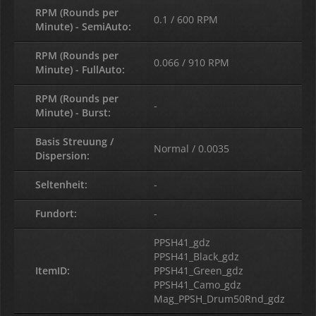
RPM (Rounds per
0.1 / 600 RPM
Minute) - SemiAuto:
RPM (Rounds per
0.066 / 910 RPM
Minute) - FullAuto:
RPM (Rounds per
-
Minute) - Burst:
Basis Streuung /
Normal / 0.0035
Dispersion:
Seltenheit:
-
Fundort:
-
PPSH41_gdz
PPSH41_Black_gdz
ItemID:
PPSH41_Green_gdz
PPSH41_Camo_gdz
Mag_PPSH_Drum50Rnd_gdz