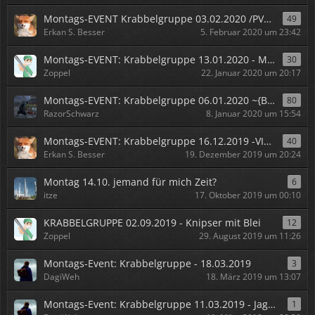
Montags-EVENT Krabbelgruppe 03.02.2020 /PVP/ -Das Beste kommt zum Schluss-
49
Erkan S. Besser
5. Februar 2020 um 23:42
Montags-EVENT: Krabbelgruppe 13.01.2020 - Madige Anerkennung
30
Zoppel
22. Januar 2020 um 20:17
Montags-EVENT: Krabbelgruppe 06.01.2020 ~{BB}~Fight Night- BOX-Event
80
RazorSchwarz
8. Januar 2020 um 15:54
Montags-EVENT: Krabbelgruppe 16.12.2019 -VIP Befreiung-
40
Erkan S. Besser
19. Dezember 2019 um 20:24
Montag 14.10. jemand für mich Zeit?
6
itze
17. Oktober 2019 um 00:10
KRABBELGRUPPE 02.09.2019 - Knipser mit Blei
12
Zoppel
29. August 2019 um 11:26
Montags-Event: Krabbelgruppe - 18.03.2019
3
DagiWeh
18. März 2019 um 13:07
Montags-Event: Krabbelgruppe 11.03.2019 - Jagdfieber
1