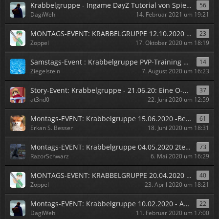
Krabbelgruppe - Ingame DayZ Tutorial von Spielern für Spieler
56
DagiWeh
14. Februar 2021 um 19:21
MONTAGS-EVENT: KRABBELGRUPPE 12.10.2020 - Krieg der Basen
23
Zoppel
17. Oktober 2020 um 18:19
Samstags-Event : Krabbelgruppe PVP-Training 08.08.2020
14
Ziegelstein
7. August 2020 um 16:23
Story-Event: Krabbelgruppe - 21.06.20: Eine O-Team Story
37
at3nd0
22. Juni 2020 um 12:59
Montags-EVENT: Krabbelgruppe 15.06.2020 -Besieg die Aw3somes-
61
Erkan S. Besser
18. Juni 2020 um 18:31
Montags-EVENT: Krabbelgruppe 04.05.2020 2te. ~{BB}~Fight Night- BOX-Event
73
RazorSchwarz
6. Mai 2020 um 16:29
MONTAGS-EVENT: KRABBELGRUPPE 20.04.2020 - gammelnde Ovation
40
Zoppel
23. April 2020 um 18:21
Montags-EVENT: Krabbelgruppe 10.02.2020 - Aufklärungsmission
22
DagiWeh
11. Februar 2020 um 17:00