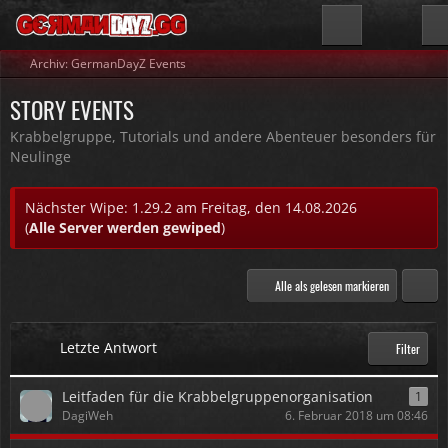
Archiv: GermanDayZ Events
STORY EVENTS
Krabbelgruppe, Tutorials und andere Abenteuer besonders für
Neulinge
Nächster Wipe: 1.29.2 am Freitag, den 14.08.2026
(
Alle Server werden gewiped
)
Alle als gelesen markieren
Letzte Antwort
Filter
Leitfaden für die Krabbelgruppenorganisation
1
DagiWeh
6. Februar 2018 um 08:46